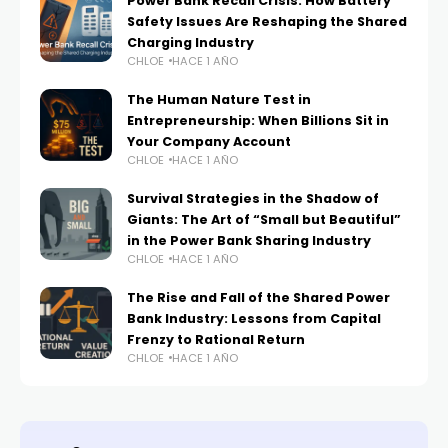
Power Bank Recall Crisis: How Battery
Safety Issues Are Reshaping the Shared
Charging Industry
CHLOE
HACE 1 AÑO
The Human Nature Test in
Entrepreneurship: When Billions Sit in
Your Company Account
CHLOE
HACE 1 AÑO
Survival Strategies in the Shadow of
Giants: The Art of “Small but Beautiful”
in the Power Bank Sharing Industry
CHLOE
HACE 1 AÑO
The Rise and Fall of the Shared Power
Bank Industry: Lessons from Capital
Frenzy to Rational Return
CHLOE
HACE 1 AÑO