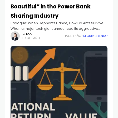
Beautiful” in the Power Bank
Sharing Industry
Prologue: When Elephants Dance, How Do Ants Survive?
When a major tech giant announced its aggressive
entry into the power bank sharing market with ambitions
CHLOE
HACE 1 AÑO
SEGUIR LEYENDO
HACE 1 AÑO
to capture 70% market share