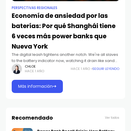
PERSPECTIVAS REGIONALES
Economía de ansiedad por las
baterías: Por qué Shanghái tiene
6 veces más power banks que
Nueva York
The digital leash tightens another notch. We're all slaves
to the battery indicator now, watching it drain like sand
through an hourglass, marking the inevitable march
CHLOE
HACE 1 AÑO
SEGUIR LEYENDO
HACE 1 AÑO
toward technological impotence. Enter
Más información
Recomendado
Ver todos