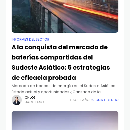
INFORMES DEL SECTOR
A la conquista del mercado de
baterías compartidas del
Sudeste Asiático: 5 estrategias
de eficacia probada
Mercado de bancos de energía en el Sudeste Asiático:
Estado actual y oportunidades ¿Cansado de la
competencia feroz de China? Mire más lejos: ¡el
CHLOE
HACE 1 AÑO
SEGUIR LEYENDO
HACE 1 AÑO
sudeste asiático le llama! El mercado de baterías
compartidas del Sudeste Asiático es