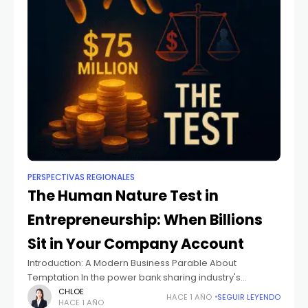
PERSPECTIVAS REGIONALES
The Human Nature Test in
Entrepreneurship: When Billions
Sit in Your Company Account
Introduction: A Modern Business Parable About
Temptation In the power bank sharing industry's
turbulent history, one founder who experienced
CHLOE
HACE 1 AÑO
SEGUIR LEYENDO
HACE 1 AÑO
imprisonment made a striking confession: "I'm not driven