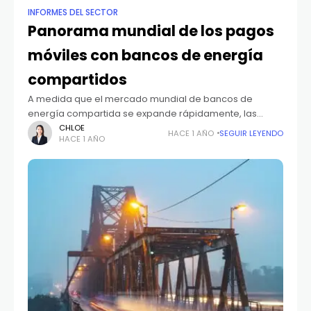
INFORMES DEL SECTOR
Panorama mundial de los pagos
móviles con bancos de energía
compartidos
A medida que el mercado mundial de bancos de
energía compartida se expande rápidamente, las
estrategias de integración del pago por móvil se han
CHLOE
HACE 1 AÑO
SEGUIR LEYENDO
HACE 1 AÑO
convertido en un factor crítico para el éxito en el sector.
El mercado mundial del pago por móvil muestra
diversas