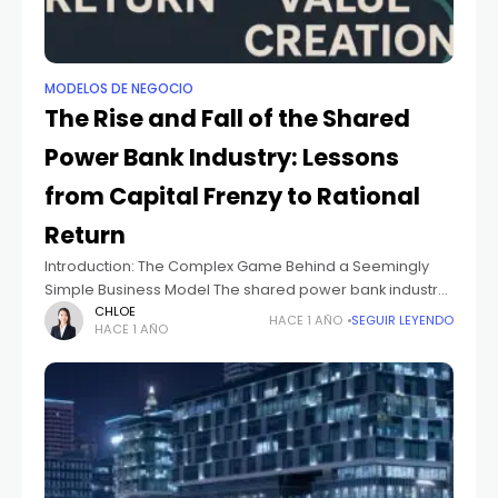
MODELOS DE NEGOCIO
The Rise and Fall of the Shared
Power Bank Industry: Lessons
from Capital Frenzy to Rational
Return
Introduction: The Complex Game Behind a Seemingly
Simple Business Model The shared power bank industry,
born in the era of mobile internet, was once the darling
CHLOE
HACE 1 AÑO
SEGUIR LEYENDO
HACE 1 AÑO
of capital markets. From