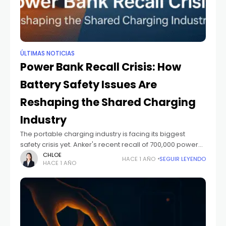
ÚLTIMAS NOTICIAS
Power Bank Recall Crisis: How
Battery Safety Issues Are
Reshaping the Shared Charging
Industry
The portable charging industry is facing its biggest
safety crisis yet. Anker's recent recall of 700,000 power
banks has sent shockwaves through the market, raising
CHLOE
HACE 1 AÑO
SEGUIR LEYENDO
HACE 1 AÑO
serious questions about battery safety