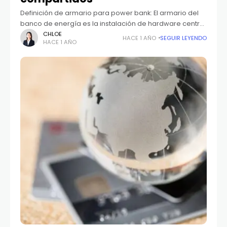
Definición de armario para power bank: El armario del
banco de energía es la instalación de hardware central
del sistema de banco de energía compartido, utilizado
CHLOE
HACE 1 AÑO
SEGUIR LEYENDO
HACE 1 AÑO
para almacenar, cargar y gestionar múltiples
dispositivos de banco de energía. Armarios