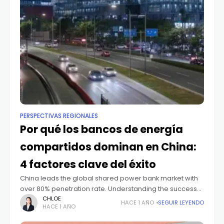
PERSPECTIVAS REGIONALES
Por qué los bancos de energía
compartidos dominan en China:
4 factores clave del éxito
China leads the global shared power bank market with
over 80% penetration rate. Understanding the success
factors behind China's power bank sharing boom
CHLOE
HACE 1 AÑO
SEGUIR LEYENDO
HACE 1 AÑO
provides valuable insights for entrepreneurs and
investors