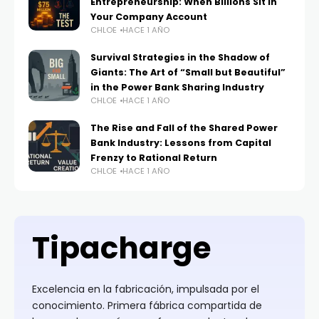
Entrepreneurship: When Billions Sit in
Your Company Account
CHLOE
HACE 1 AÑO
Survival Strategies in the Shadow of
Giants: The Art of “Small but Beautiful”
in the Power Bank Sharing Industry
CHLOE
HACE 1 AÑO
The Rise and Fall of the Shared Power
Bank Industry: Lessons from Capital
Frenzy to Rational Return
CHLOE
HACE 1 AÑO
Tipacharge
Excelencia en la fabricación, impulsada por el
conocimiento. Primera fábrica compartida de