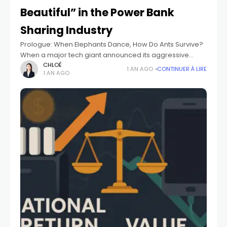
Beautiful” in the Power Bank
Sharing Industry
Prologue: When Elephants Dance, How Do Ants Survive?
When a major tech giant announced its aggressive
entry into the power bank sharing market with ambitions
CHLOÉ
1 AN AGO
CONTINUER À LIRE
1 AN AGO
to capture 70% market share