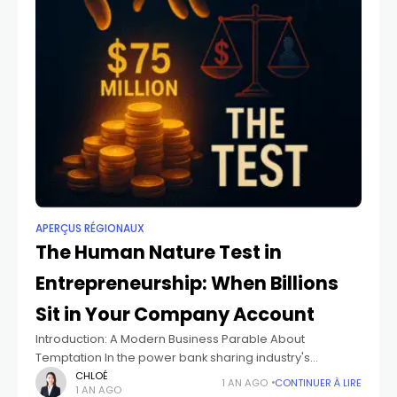
APERÇUS RÉGIONAUX
The Human Nature Test in
Entrepreneurship: When Billions
Sit in Your Company Account
Introduction: A Modern Business Parable About
Temptation In the power bank sharing industry's
turbulent history, one founder who experienced
CHLOÉ
1 AN AGO
CONTINUER À LIRE
1 AN AGO
imprisonment made a striking confession: "I'm not driven