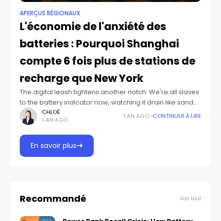
APERÇUS RÉGIONAUX
L'économie de l'anxiété des
batteries : Pourquoi Shanghai
compte 6 fois plus de stations de
recharge que New York
The digital leash tightens another notch. We're all slaves
to the battery indicator now, watching it drain like sand
through an hourglass, marking the inevitable march
CHLOÉ
1 AN AGO
CONTINUER À LIRE
1 AN AGO
toward technological impotence. Enter
En savoir plus
Recommandé
Voir tout