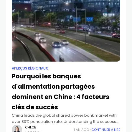
APERÇUS RÉGIONAUX
Pourquoi les banques
d'alimentation partagées
dominent en Chine : 4 facteurs
clés de succès
China leads the global shared power bank market with
over 80% penetration rate. Understanding the success
factors behind China's power bank sharing boom
CHLOÉ
1 AN AGO
CONTINUER À LIRE