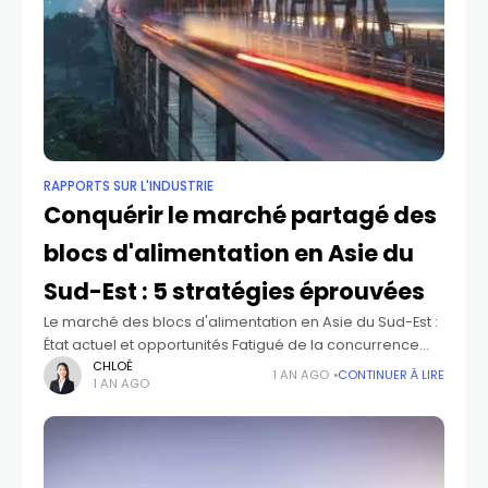
RAPPORTS SUR L'INDUSTRIE
Conquérir le marché partagé des
blocs d'alimentation en Asie du
Sud-Est : 5 stratégies éprouvées
Le marché des blocs d'alimentation en Asie du Sud-Est :
État actuel et opportunités Fatigué de la concurrence
acharnée en Chine ? Regardez plus loin : l'Asie du Sud-
CHLOÉ
1 AN AGO
CONTINUER À LIRE
1 AN AGO
Est vous attire ! Le marché des blocs d'alimentation
partagés en Asie du Sud-Est est