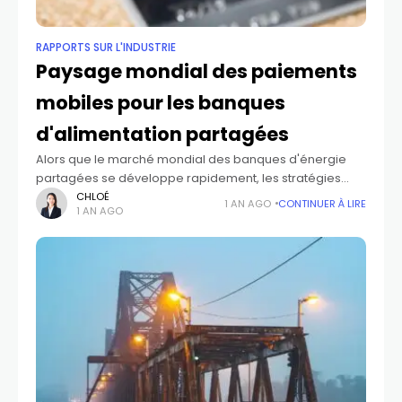
RAPPORTS SUR L'INDUSTRIE
Paysage mondial des paiements
mobiles pour les banques
d'alimentation partagées
Alors que le marché mondial des banques d'énergie
partagées se développe rapidement, les stratégies
d'intégration des paiements mobiles sont devenues un
CHLOÉ
1 AN AGO
CONTINUER À LIRE
1 AN AGO
facteur essentiel de réussite dans ce secteur. Le
marché mondial du paiement mobile présente des