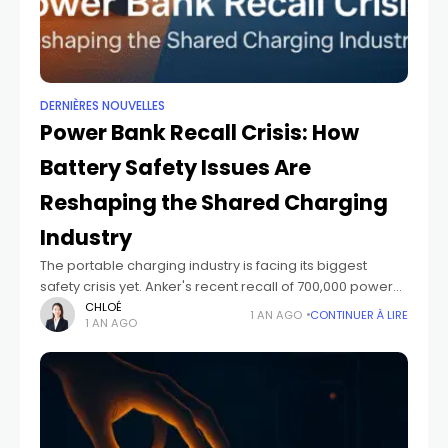
DERNIÈRES NOUVELLES
Power Bank Recall Crisis: How
Battery Safety Issues Are
Reshaping the Shared Charging
Industry
The portable charging industry is facing its biggest
safety crisis yet. Anker's recent recall of 700,000 power
banks has sent shockwaves through the market, raising
CHLOÉ
1 AN AGO
CONTINUER À LIRE
1 AN AGO
serious questions about battery safety