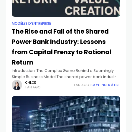
MODÈLES D'ENTREPRISE
The Rise and Fall of the Shared
Power Bank Industry: Lessons
from Capital Frenzy to Rational
Return
Introduction: The Complex Game Behind a Seemingly
Simple Business Model The shared power bank industry,
born in the era of mobile internet, was once the darling
CHLOÉ
1 AN AGO
CONTINUER À LIRE
1 AN AGO
of capital markets. From