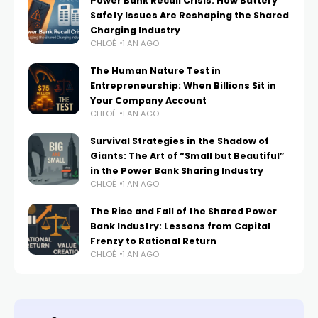
Power Bank Recall Crisis: How Battery
Safety Issues Are Reshaping the Shared
Charging Industry
CHLOÉ
1 AN AGO
The Human Nature Test in
Entrepreneurship: When Billions Sit in
Your Company Account
CHLOÉ
1 AN AGO
Survival Strategies in the Shadow of
Giants: The Art of “Small but Beautiful”
in the Power Bank Sharing Industry
CHLOÉ
1 AN AGO
The Rise and Fall of the Shared Power
Bank Industry: Lessons from Capital
Frenzy to Rational Return
CHLOÉ
1 AN AGO