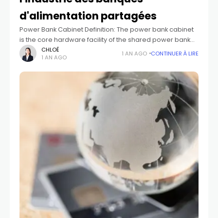
d'alimentation partagées
Power Bank Cabinet Definition: The power bank cabinet
is the core hardware facility of the shared power bank
system, used for storing, charging, and managing
CHLOÉ
1 AN AGO
CONTINUER À LIRE
1 AN AGO
multiple power bank devices. Cabinets