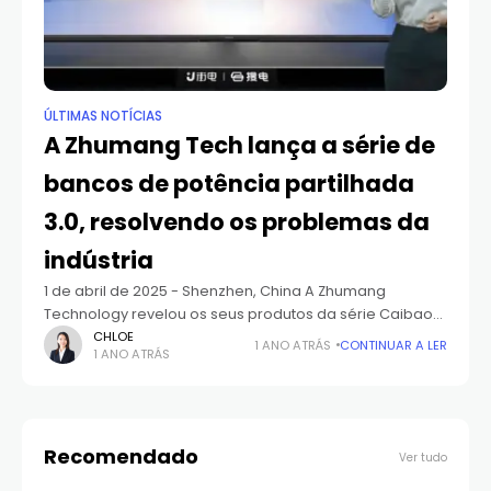
ÚLTIMAS NOTÍCIAS
A Zhumang Tech lança a série de
bancos de potência partilhada
3.0, resolvendo os problemas da
indústria
1 de abril de 2025 - Shenzhen, China A Zhumang
Technology revelou os seus produtos da série Caibao
3.0 e a sua plataforma de operações inteligentes no dia
CHLOE
1 ANO ATRÁS
CONTINUAR A LER
1 ANO ATRÁS
1 de abril, abordando as questões de longa data da má
experiência do utilizador e
Recomendado
Ver tudo