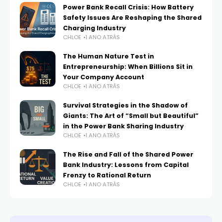
Power Bank Recall Crisis: How Battery
Safety Issues Are Reshaping the Shared
Charging Industry
CHLOE
1 ANO ATRÁS
The Human Nature Test in
Entrepreneurship: When Billions Sit in
Your Company Account
CHLOE
1 ANO ATRÁS
Survival Strategies in the Shadow of
Giants: The Art of “Small but Beautiful”
in the Power Bank Sharing Industry
CHLOE
1 ANO ATRÁS
The Rise and Fall of the Shared Power
Bank Industry: Lessons from Capital
Frenzy to Rational Return
CHLOE
1 ANO ATRÁS