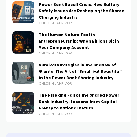
Power Bank Recall Crisis: How Battery
Safety Issues Are Reshaping the Shared
Charging Industry
CHLOE
1 JAHR VOR
The Human Nature Test in
Entrepreneurship: When Billions Sit in
Your Company Account
CHLOE
1 JAHR VOR
Survival Strategies in the Shadow of
Giants: The Art of “Small but Beautiful”
in the Power Bank Sharing Industry
CHLOE
1 JAHR VOR
The Rise and Fall of the Shared Power
Bank Industry: Lessons from Capital
Frenzy to Rational Return
CHLOE
1 JAHR VOR