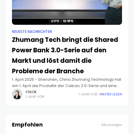
NEUESTE NACHRICHTEN
Zhumang Tech bringt die Shared
Power Bank 3.0-Serie auf den
Markt und löst damit die
Probleme der Branche
1. April 2025 - Shenzhen, China Zhumang Technology hat
am 1. April die Produkte der Caibao 3.0-Serie und eine
intelligente Betriebsplattform vorgestellt, die die seit
CHLOE
1 JAHR VOR
WEITER LESEN
1 JAHR VOR
langem bestehenden Probleme der schlechten
Benutzerfreundlichkeit und
Empfohlen
Alle anzeigen