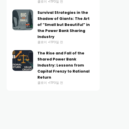
클로이
1TP3일 전
Survival Strategies in the
Shadow of Giants: The Art
of “Small but Beautiful” in
the Power Bank Sharing
Industry
클로이
1TP3일 전
The Rise and Fall of the
Shared Power Bank
Industry: Lessons from
Capital Frenzy to Rational
Return
클로이
1TP3일 전