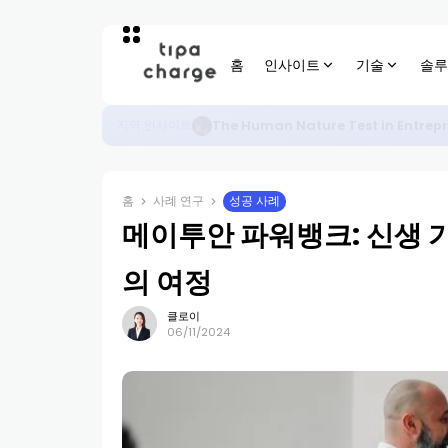
홈
인사이트
기술
솔루
The Human Nature Test in Entrepr
지역 인사이트
홈
사례 연구
성공 사례
메이투안 파워뱅크: 신생 
의 여정
클로이
06/11/2024