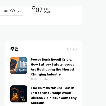
07
8월
KO
2026
추천
모두 보기
Power Bank Recall Crisis:
How Battery Safety Issues
Are Reshaping the Shared
Charging Industry
클로이
1TP3일 전
The Human Nature Test in
Entrepreneurship: When
Billions Sit in Your Company
Account