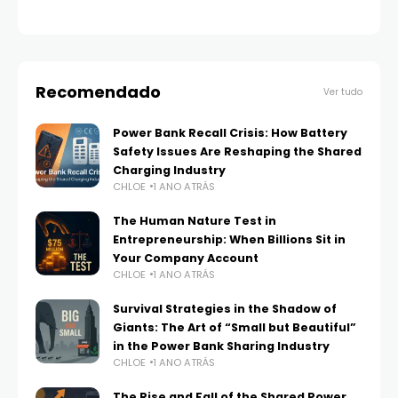
Recomendado
Ver tudo
Power Bank Recall Crisis: How Battery
Safety Issues Are Reshaping the Shared
Charging Industry
CHLOE
1 ANO ATRÁS
The Human Nature Test in
Entrepreneurship: When Billions Sit in
Your Company Account
CHLOE
1 ANO ATRÁS
Survival Strategies in the Shadow of
Giants: The Art of “Small but Beautiful”
in the Power Bank Sharing Industry
CHLOE
1 ANO ATRÁS
The Rise and Fall of the Shared Power